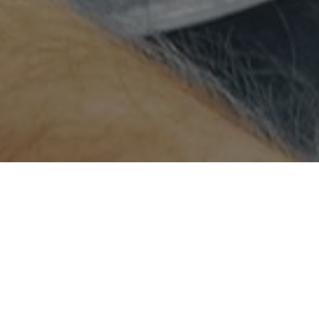
SYSTEM CONSTRUCTION
研发实力展示
R & D EQUIPMENT